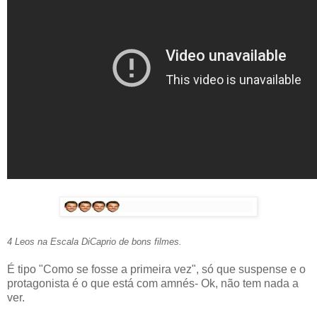
4 Leos na Escala DiCaprio de bons filmes.
É tipo "Como se fosse a primeira vez", só que suspense e o
protagonista é o que está com amnés- Ok, não tem nada a
ver.