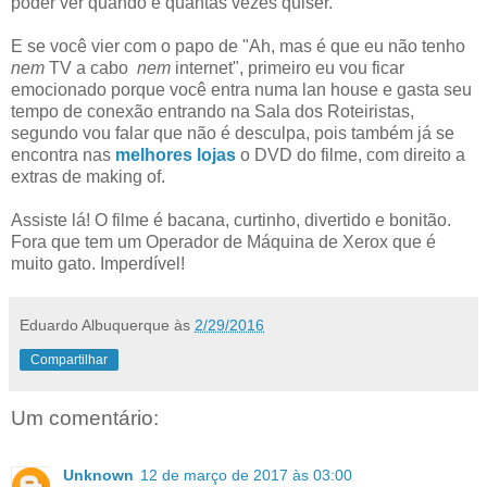
poder ver quando e quantas vezes quiser.
E se você vier com o papo de "Ah, mas é que eu não tenho
nem
TV a cabo
nem
internet", primeiro eu vou ficar
emocionado porque você entra numa lan house e gasta seu
tempo de conexão entrando na Sala dos Roteiristas,
segundo vou falar que não é desculpa, pois também já se
encontra nas
melhores
lojas
o DVD do filme, com direito a
extras de making of.
Assiste lá! O filme é bacana, curtinho, divertido e bonitão.
Fora que tem um Operador de Máquina de Xerox que é
muito gato. Imperdível!
Eduardo Albuquerque
às
2/29/2016
Compartilhar
Um comentário:
Unknown
12 de março de 2017 às 03:00