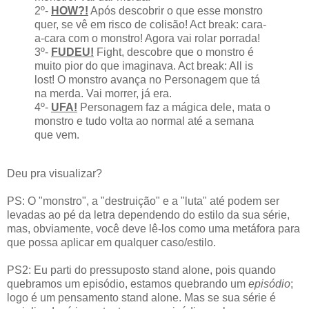
2º-
HOW?!
Após descobrir o que esse monstro
quer, se vê em risco de colisão! Act break: cara-
a-cara com o monstro! Agora vai rolar porrada!
3º-
FUDEU!
Fight, descobre que o monstro é
muito pior do que imaginava. Act break: All is
lost! O monstro avança no Personagem que tá
na merda. Vai morrer, já era.
4º-
UFA!
Personagem faz a mágica dele, mata o
monstro e tudo volta ao normal até a semana
que vem.
Deu pra visualizar?
PS: O "monstro", a "destruição" e a "luta" até podem ser
levadas ao pé da letra dependendo do estilo da sua série,
mas, obviamente, você deve lê-los como uma metáfora para
que possa aplicar em qualquer caso/estilo.
PS2: Eu parti do pressuposto stand alone, pois quando
quebramos um episódio, estamos quebrando um
episódio
;
logo é um pensamento stand alone. Mas se sua série é