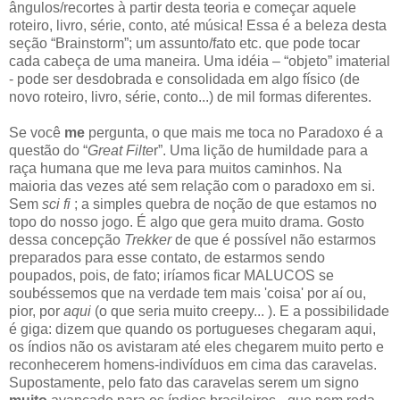
ângulos/recortes à partir desta teoria e começar aquele
roteiro, livro, série, conto, até música! Essa é a beleza desta
seção “Brainstorm”; um assunto/fato etc. que pode tocar
cada cabeça de uma maneira. Uma idéia – “objeto” imaterial
- pode ser desdobrada e consolidada em algo físico (de
novo roteiro, livro, série, conto...) de mil formas diferentes.
Se você
me
pergunta, o que mais me toca no Paradoxo é a
questão do “
Great Filte
r”. Uma lição de humildade para a
raça humana que me leva para muitos caminhos. Na
maioria das vezes até sem relação com o paradoxo em si.
Sem
sci fi
; a simples quebra de noção de que estamos no
topo do nosso jogo. É algo que gera muito drama. Gosto
dessa concepção
Trekker
de que é possível não estarmos
preparados para esse contato, de estarmos sendo
poupados, pois, de fato; iríamos ficar MALUCOS se
soubéssemos que na verdade tem mais 'coisa' por aí ou,
pior, por
aqui
(o que seria muito creepy... ). E a possibilidade
é giga: dizem que quando os portugueses chegaram aqui,
os índios não os avistaram até eles chegarem muito perto e
reconhecerem homens-indivíduos em cima das caravelas.
Supostamente, pelo fato das caravelas serem um signo