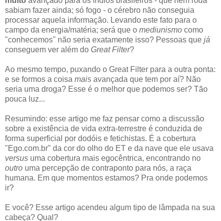
muito
avançado para os índios brasileiros - que nem roda
sabiam fazer ainda; só fogo - o cérebro não conseguia
processar aquela informação. Levando este fato para o
campo da energia/matéria; será que o
mediunismo
como
"conhecemos" não seria exatamente isso? Pessoas que
já
conseguem ver além do
Great Filter
?
Ao mesmo tempo, puxando o Great Filter para a outra ponta:
e se formos a coisa
mais
avançada que tem por aí? Não
seria uma droga? Esse é o melhor que podemos ser? Tão
pouca luz...
Resumindo: esse artigo me faz pensar como a discussão
sobre a existência de vida extra-terrestre é conduzida de
forma superficial por dodóis e fetichistas. É a cobertura
"Ego.com.br" da cor do olho do ET e da nave que ele usava
versus
uma cobertura mais egocêntrica, encontrando no
outro
uma percepção de contraponto para nós, a raça
humana. Em que momentos estamos? Pra onde podemos
ir?
E você? Esse artigo acendeu algum tipo de lâmpada na sua
cabeça? Qual?