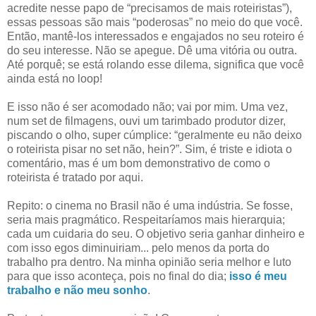
acredite nesse papo de “precisamos de mais roteiristas”),
essas pessoas são mais “poderosas” no meio do que você.
Então, mantê-los interessados e engajados no seu roteiro é
do seu interesse. Não se apegue. Dê uma vitória ou outra.
Até porquê; se está rolando esse dilema, significa que você
ainda está no loop!
E isso não é ser acomodado não; vai por mim. Uma vez,
num set de filmagens, ouvi um tarimbado produtor dizer,
piscando o olho, super cúmplice: “geralmente eu não deixo
o roteirista pisar no set não, hein?”. Sim, é triste e idiota o
comentário, mas é um bom demonstrativo de como o
roteirista é tratado por aqui.
Repito: o cinema no Brasil não é uma indústria. Se fosse,
seria mais pragmático. Respeitaríamos mais hierarquia;
cada um cuidaria do seu. O objetivo seria ganhar dinheiro e
com isso egos diminuiriam... pelo menos da porta do
trabalho pra dentro. Na minha opinião seria melhor e luto
para que isso aconteça, pois no final do dia;
isso é meu
trabalho e não meu sonho
.