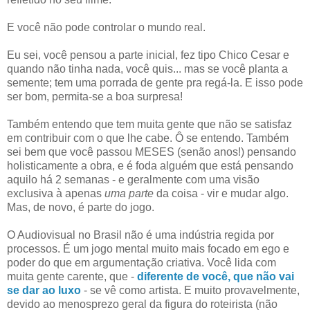
E você não pode controlar o mundo real.
Eu sei, você pensou a parte inicial, fez tipo Chico Cesar e
quando não tinha nada, você quis... mas se você planta a
semente; tem uma porrada de gente pra regá-la. E isso pode
ser bom, permita-se a boa surpresa!
Também entendo que tem muita gente que não se satisfaz
em contribuir com o que lhe cabe. Ô se entendo. Também
sei bem que você passou MESES (senão anos!) pensando
holisticamente a obra, e é foda alguém que está pensando
aquilo há 2 semanas - e geralmente com uma visão
exclusiva à apenas
uma parte
da coisa - vir e mudar algo.
Mas, de novo, é parte do jogo.
O Audiovisual no Brasil não é uma indústria regida por
processos. É um jogo mental muito mais focado em ego e
poder do que em argumentação criativa. Você lida com
muita gente carente, que -
diferente de você, que não vai
se dar ao luxo
- se vê como artista. E muito provavelmente,
devido ao menosprezo geral da figura do roteirista (não