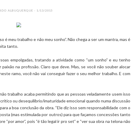
RDO ALBUQUERQUE - 1/13/2015
isso é meu trabalho e não meu sonho”. Não chega a ser um mantra, mas é
pita tanto.
ssoas empolgadas, tratando a atividade como “um sonho” e eu tenho
 paixão na profissão. Claro que deve. Mas, se você não souber alocar
neste ramo, você não vai conseguir fazer o seu melhor trabalho. E com
e não trabalho acaba permitindo que as pessoas veladamente usem isso
 crítico ou desequilíbrio/imaturidade emocional quando numa discussão
ara a boa conclusão da obra. “Ele diz isso sem responsabilidade com o
mposta (mas estimulada por outros) para que façamos concessões tanto
e “por amor”, pois “é tão legal ir pro set” e “ver sua obra na telona não