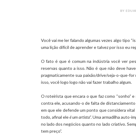
BY EDUA
Você vai me ler falando algumas vezes algo tipo “
uma lição difícil de aprender e talvez por isso eu re
O fato é que é comum na indústria você ver pe
reservas quanto a isso. Não é que não deve haver
pragmaticamente sua paixão/drive/seja-o-que-for 
isso, você logo logo não vai fazer trabalho algum.
O roteirista que encara o que faz como “sonho” 
contra ele, acusando-o de falta de distanciamento
em que ele defende um ponto que considera vital p
todo, afinal ele
é um artista
”. Uma armadilha auto-i
no lado dos negócios quanto no lado criativo. Sempr
tem preço”.