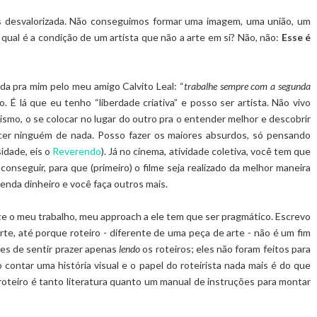
is desvalorizada. Não conseguimos formar uma imagem, uma união, um
l qual é a condição de um artista que não a arte em si? Não, não:
Esse é
ada pra mim pelo meu amigo Calvito Leal: “
trabalhe sempre com a segunda
. É lá que eu tenho “liberdade criativa” e posso ser artista. Não vivo
smo, o se colocar no lugar do outro pra o entender melhor e descobrir
er ninguém de nada. Posso fazer os maiores absurdos, só pensando
idade, eis o
Reverendo
). Já no cinema, atividade coletiva, você tem que
onseguir, para que (primeiro) o filme seja realizado da melhor maneira
renda dinheiro e você faça outros mais.
te o meu trabalho, meu approach a ele tem que ser pragmático. Escrevo
rte, até porque roteiro - diferente de uma peça de arte - não é um fim
es de sentir prazer apenas
lendo
os roteiros; eles não foram feitos para
 contar uma história visual e o papel do roteirista nada mais é do que
 roteiro é tanto literatura quanto um manual de instruções para montar