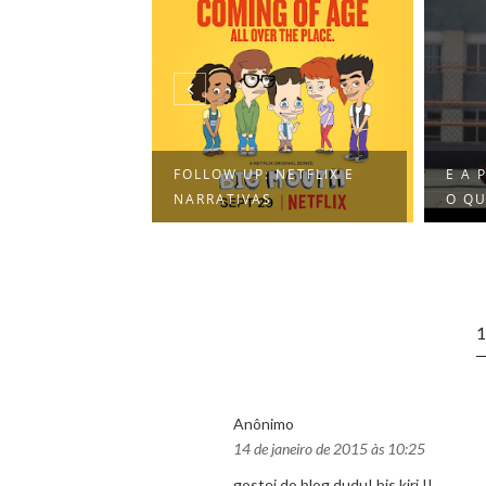
 O REVIVAL
FOLLOW UP: NETFLIX E
E A 
NARRATIVAS
O QU
Anônimo
14 de janeiro de 2015 às 10:25
gostei do blog dudu! bjs kiri !!