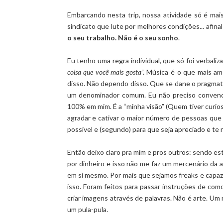
Embarcando nesta trip, nossa atividade só é ma
sindicato que lute por melhores condições... afina
o seu trabalho. Não é o seu sonho
.
Eu tenho uma regra individual, que só foi verbaliz
coisa que você mais gosta
”. Música é o que mais amo
disso. Não dependo disso. Que se dane o pragmati
um denominador comum. Eu não preciso convenc
100% em mim. É a “minha visão” (Quem tiver curios
agradar e cativar o maior número de pessoas que c
possível e (segundo) para que seja apreciado e te 
Então deixo claro pra mim e pros outros: sendo es
por dinheiro e isso não me faz um mercenário da a
em si mesmo. Por mais que sejamos freaks e capaz
isso. Foram feitos para passar instruções de como
criar imagens através de palavras. Não é arte. Um
um pula-pula.