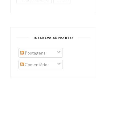
INSCREVA-SE NO RSS!
A TV VIROU CINEMA E O
GEDAR AVANÇA
Postagens
CINEMA VIROU ...
Comentários