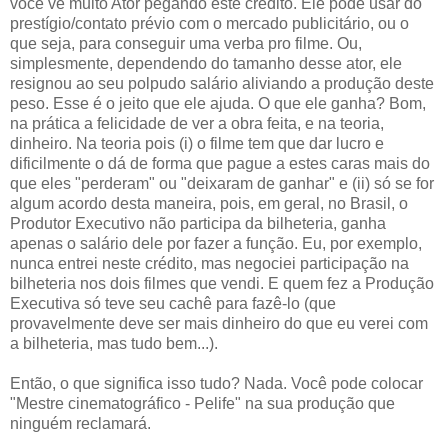
você vê muito Ator pegando este crédito. Ele pode usar do
prestígio/contato prévio com o mercado publicitário, ou o
que seja, para conseguir uma verba pro filme. Ou,
simplesmente, dependendo do tamanho desse ator, ele
resignou ao seu polpudo salário aliviando a produção deste
peso. Esse é o jeito que ele ajuda. O que ele ganha? Bom,
na prática a felicidade de ver a obra feita, e na teoria,
dinheiro. Na teoria pois (i) o filme tem que dar lucro e
dificilmente o dá de forma que pague a estes caras mais do
que eles "perderam" ou "deixaram de ganhar" e (ii) só se for
algum acordo desta maneira, pois, em geral, no Brasil, o
Produtor Executivo não participa da bilheteria, ganha
apenas o salário dele por fazer a função. Eu, por exemplo,
nunca entrei neste crédito, mas negociei participação na
bilheteria nos dois filmes que vendi. E quem fez a Produção
Executiva só teve seu cachê para fazê-lo (que
provavelmente deve ser mais dinheiro do que eu verei com
a bilheteria, mas tudo bem...).
Então, o que significa isso tudo? Nada. Você pode colocar
"Mestre cinematográfico - Pelife" na sua produção que
ninguém reclamará.