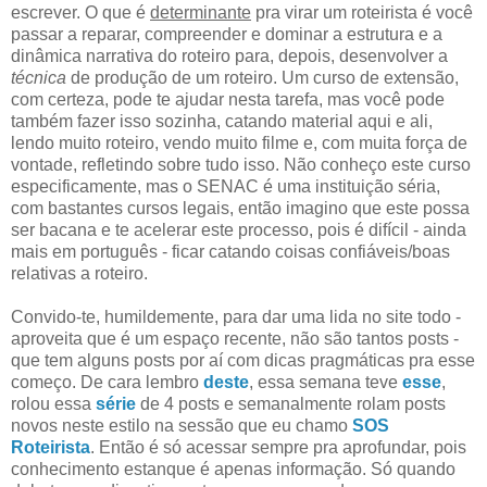
escrever. O que é
determinante
pra virar um roteirista é você
passar a reparar, compreender e dominar a estrutura e a
dinâmica narrativa do roteiro para, depois, desenvolver a
técnica
de produção de um roteiro. Um curso de extensão,
com certeza, pode te ajudar nesta tarefa, mas você pode
também fazer isso sozinha, catando material aqui e ali,
lendo muito roteiro, vendo muito filme e, com muita força de
vontade, refletindo sobre tudo isso. Não conheço este curso
especificamente, mas o SENAC é uma instituição séria,
com bastantes cursos legais, então imagino que este possa
ser bacana e te acelerar este processo, pois é difícil - ainda
mais em português - ficar catando coisas confiáveis/boas
relativas a roteiro.
Convido-te, humildemente, para dar uma lida no site todo -
aproveita que é um espaço recente, não são tantos posts -
que tem alguns posts por aí com dicas pragmáticas pra esse
começo. De cara lembro
deste
, essa semana teve
esse
,
rolou essa
série
de 4 posts e semanalmente rolam posts
novos neste estilo na sessão que eu chamo
SOS
Roteirista
. Então é só acessar sempre pra aprofundar, pois
conhecimento estanque é apenas informação. Só quando