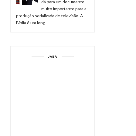
dá para um documento
muito importante para a
produção serializada de televisão. A
Bíblia é um long...
NOVOS CURSOS NA
ASSÉDIO SEXUAL EM
ROTEIRARIA!
HOLLYWOOD
JABÁ